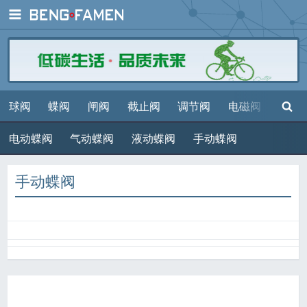
展开
搜索
球阀
蝶阀
闸阀
截止阀
调节阀
电磁阀
减压
电动蝶阀
气动蝶阀
液动蝶阀
手动蝶阀
手动蝶阀