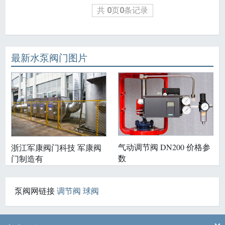
共
0
页
0
条记录
最新水泵阀门图片
气动调节阀 DN200 价格参
浙江军康阀门科技 军康阀
数
门制造有
泵阀网链接
调节阀
球阀