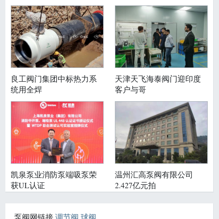
良工阀门集团中标热力系
天津天飞海泰阀门迎印度
统用全焊
客户与哥
温州汇高泵阀有限公司
凯泉泵业消防泵端吸泵荣
2.427亿元拍
获UL认证
泵阀网链接
调节阀
球阀