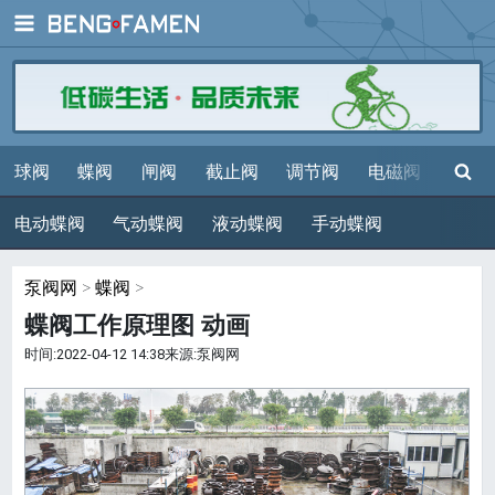
展开
搜索
球阀
蝶阀
闸阀
截止阀
调节阀
电磁阀
减压
电动蝶阀
气动蝶阀
液动蝶阀
手动蝶阀
泵阀网
>
蝶阀
>
蝶阀工作原理图 动画
时间:2022-04-12 14:38来源:泵阀网