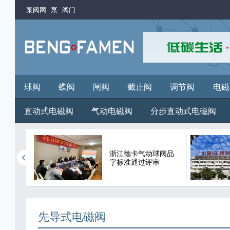
泵阀网
泵
阀门
球阀
蝶阀
闸阀
截止阀
调节阀
电磁
直动式电磁阀
气动电磁阀
分步直动式电磁阀
德国杜
浙江德卡气动球阀品
世界博
字标准通过评审
先导式电磁阀