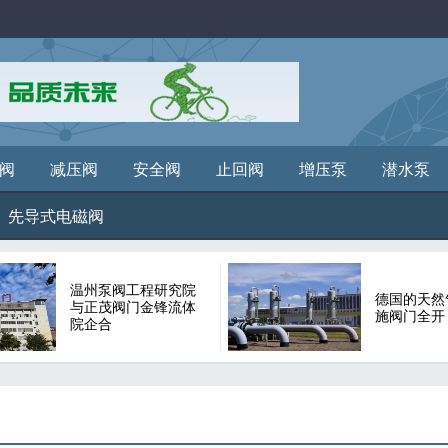
阀
减压阀
安全阀
止回阀
增压泵
潜水泵
先导式电磁阀
温州泵阀工程研究院
德国的天然
与正茂阀门金锋流体
施阀门全开
院企合