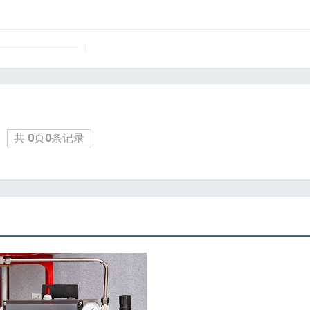
共
0
页
0
条记录